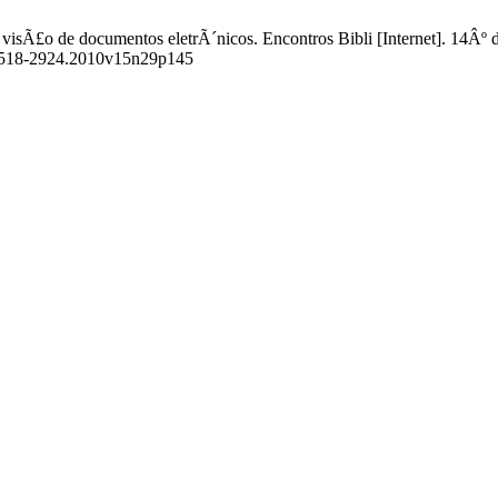
visÃ£o de documentos eletrÃ´nicos. Encontros Bibli [Internet]. 14Âº 
ew/1518-2924.2010v15n29p145