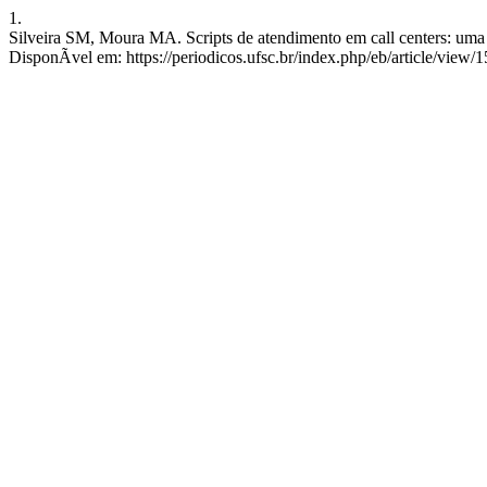
1.
Silveira SM, Moura MA. Scripts de atendimento em call centers: uma 
DisponÃ­vel em: https://periodicos.ufsc.br/index.php/eb/article/vi