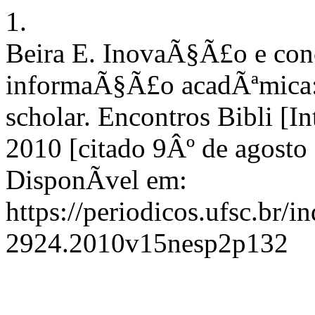
1.
Beira E. InovaÃ§Ã£o e con
informaÃ§Ã£o acadÃªmica: 
scholar. Encontros Bibli [I
2010 [citado 9Âº de agosto 
DisponÃ­vel em:
https://periodicos.ufsc.br/i
2924.2010v15nesp2p132