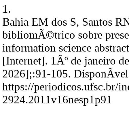
1.
Bahia EM dos S, Santos RN
bibliomÃ©trico sobre prese
information science abstrac
[Internet]. 1Âº de janeiro d
2026];:91-105. DisponÃ­vel
https://periodicos.ufsc.br/i
2924.2011v16nesp1p91