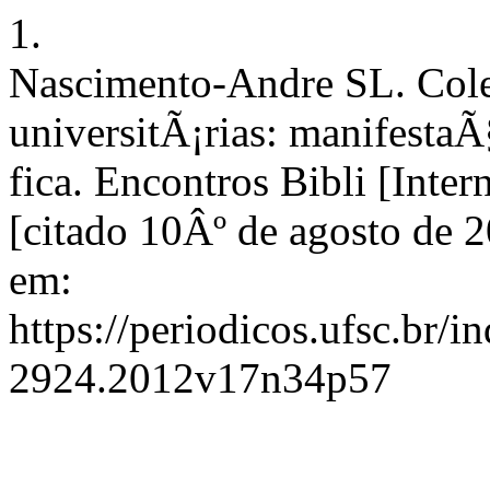
1.
Nascimento-Andre SL. Col
universitÃ¡rias: manifest
fica. Encontros Bibli [Inter
[citado 10Âº de agosto de 
em:
https://periodicos.ufsc.br/i
2924.2012v17n34p57