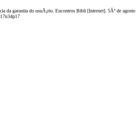
a garantia do usuÃ¡rio. Encontros Bibli [Internet]. 5Âº de agosto
2v17n34p17