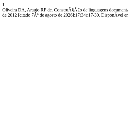
1.
Oliveira DA, Araujo RF de. ConstruÃ§Ã£o de linguagens documentÃ¡r
de 2012 [citado 7Âº de agosto de 2026];17(34):17-30. DisponÃ­vel em