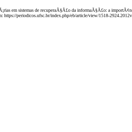
ias em sistemas de recuperaÃ§Ã£o da informaÃ§Ã£o: a importÃ¢ncia d
: https://periodicos.ufsc.br/index.php/eb/article/view/1518-2924.201