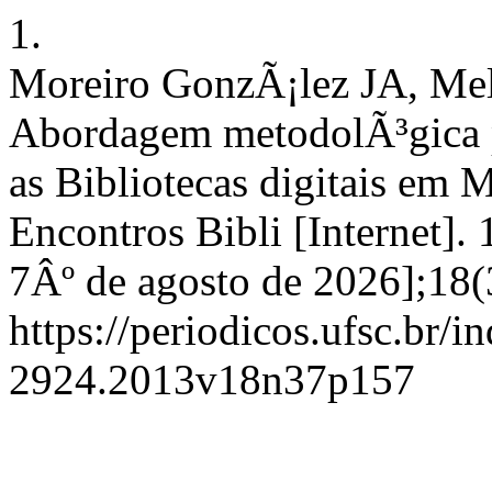
1.
Moreiro GonzÃ¡lez JA, Me
Abordagem metodolÃ³gica p
as Bibliotecas digitais em
Encontros Bibli [Internet].
7Âº de agosto de 2026];18(
https://periodicos.ufsc.br/i
2924.2013v18n37p157