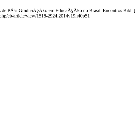
e PÃ³s-GraduaÃ§Ã£o em EducaÃ§Ã£o no Brasil. Encontros Bibli [Inte
ex.php/eb/article/view/1518-2924.2014v19n40p51