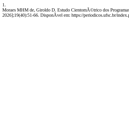
1.
Moraes MHM de, Giroldo D. Estudo CientomÃ©trico dos Programas d
2026];19(40):51-66. DisponÃ­vel em: https://periodicos.ufsc.br/ind