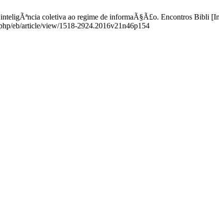
nteligÃªncia coletiva ao regime de informaÃ§Ã£o. Encontros Bibli [Int
ex.php/eb/article/view/1518-2924.2016v21n46p154