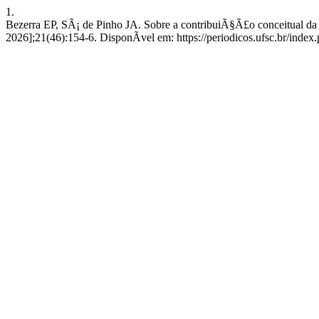
1.
Bezerra EP, SÃ¡ de Pinho JA. Sobre a contribuiÃ§Ã£o conceitual da i
2026];21(46):154-6. DisponÃ­vel em: https://periodicos.ufsc.br/ind