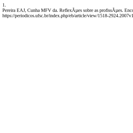
1.
Pereira EAJ, Cunha MFV da. ReflexÃµes sobre as profissÃµes. Encont
https://periodicos.ufsc.br/index.php/eb/article/view/1518-2924.2007