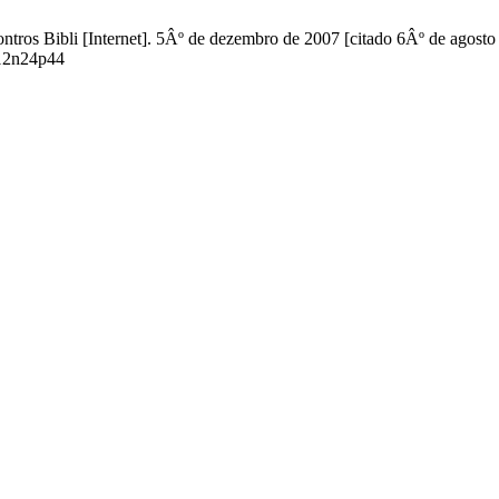
ros Bibli [Internet]. 5Âº de dezembro de 2007 [citado 6Âº de agosto
v12n24p44