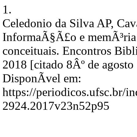
1.
Celedonio da Silva AP, Cav
InformaÃ§Ã£o e memÃ³ria:
conceituais. Encontros Bibl
2018 [citado 8Âº de agosto
DisponÃ­vel em:
https://periodicos.ufsc.br/i
2924.2017v23n52p95