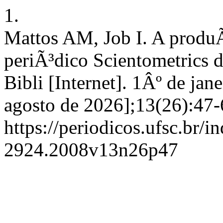
1.
Mattos AM, Job I. A produÃ
periÃ³dico Scientometrics
Bibli [Internet]. 1Âº de jan
agosto de 2026];13(26):47-
https://periodicos.ufsc.br/i
2924.2008v13n26p47