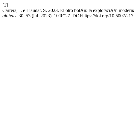
[1]
Carrera, J. e Liaudat, S. 2023. El otro botÃ­n: la explotaciÃ³n moder
globais
. 30, 53 (jul. 2023), 10â€“27. DOI:https://doi.org/10.5007/2