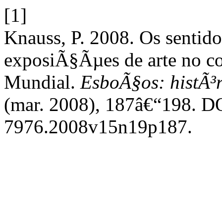
[1]
Knauss, P. 2008. Os sentidos
exposiÃ§Ãµes de arte no c
Mundial.
EsboÃ§os: histÃ³r
(mar. 2008), 187â€“198. DO
7976.2008v15n19p187.