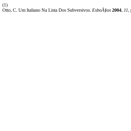
(1)
Otto, C. Um Italiano Na Lista Dos Subversivos.
EsboÃ§os
2004
,
11
,