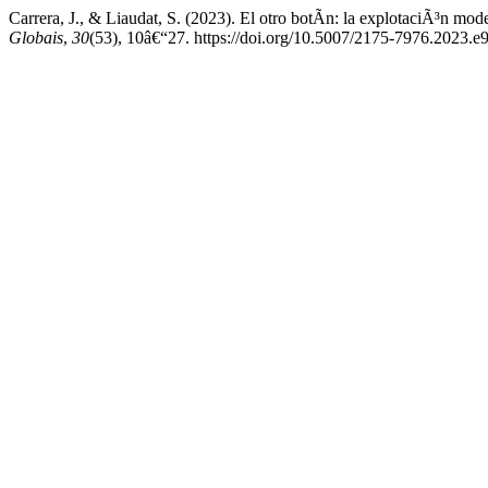
Carrera, J., & Liaudat, S. (2023). El otro botÃ­n: la explotaciÃ³n mo
Globais
,
30
(53), 10â€“27. https://doi.org/10.5007/2175-7976.2023.e