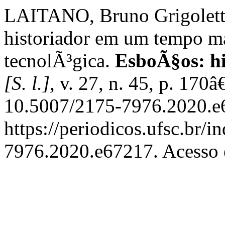
LAITANO, Bruno Grigolett
historiador em um tempo m
tecnolÃ³gica.
EsboÃ§os: hi
[S. l.]
, v. 27, n. 45, p. 170
10.5007/2175-7976.2020.e6
https://periodicos.ufsc.br/
7976.2020.e67217. Acesso 