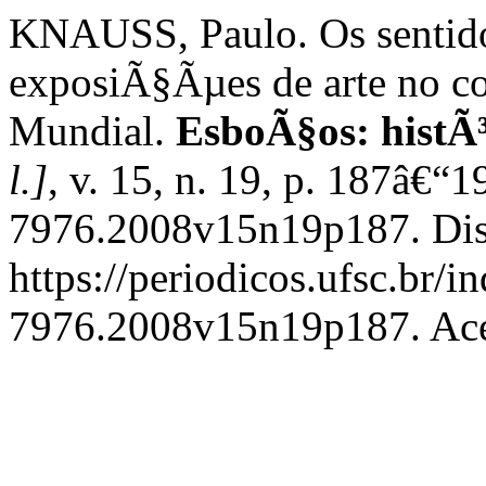
KNAUSS, Paulo. Os sentidos 
exposiÃ§Ãµes de arte no c
Mundial.
EsboÃ§os: histÃ³
l.]
, v. 15, n. 19, p. 187â€
7976.2008v15n19p187. Dis
https://periodicos.ufsc.br/
7976.2008v15n19p187. Ace