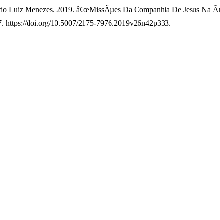
ando Luiz Menezes. 2019. â€œMissÃµes Da Companhia De Jesus Na Ãn
7. https://doi.org/10.5007/2175-7976.2019v26n42p333.