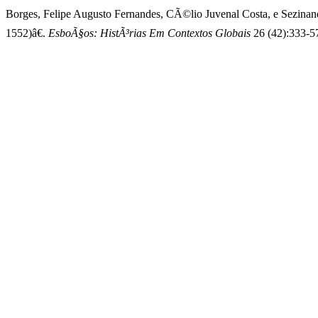
Borges, Felipe Augusto Fernandes, CÃ©lio Juvenal Costa, e Sezin
1552)â€.
EsboÃ§os: HistÃ³rias Em Contextos Globais
26 (42):333-5