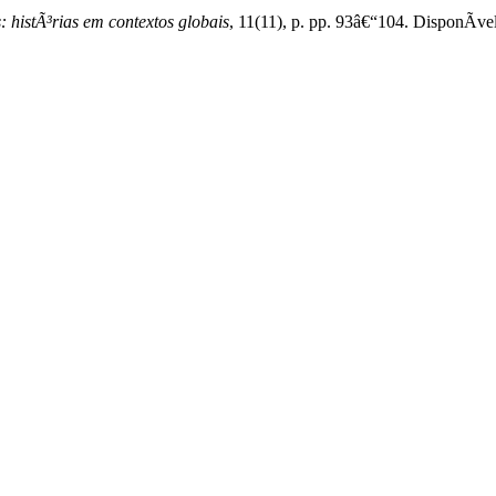
 histÃ³rias em contextos globais
, 11(11), p. pp. 93â€“104. DisponÃ­vel