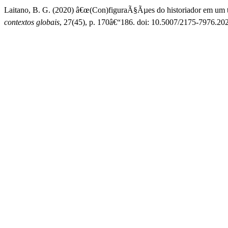
Laitano, B. G. (2020) â€œ(Con)figuraÃ§Ãµes do historiador em um
contextos globais
, 27(45), p. 170â€“186. doi: 10.5007/2175-7976.20