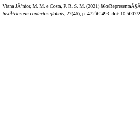
Viana JÃºnior, M. M. e Costa, P. R. S. M. (2021) â€œRepresentaÃ
histÃ³rias em contextos globais
, 27(46), p. 472â€“493. doi: 10.5007