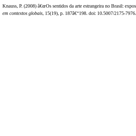
Knauss, P. (2008) â€œOs sentidos da arte estrangeira no Brasil: ex
em contextos globais
, 15(19), p. 187â€“198. doi: 10.5007/2175-79