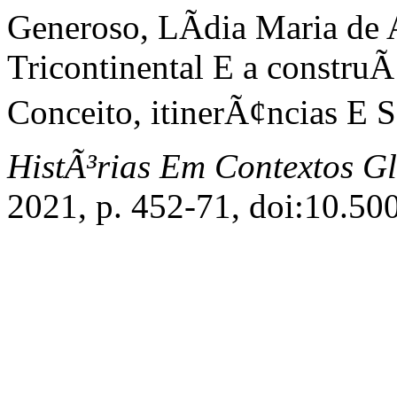
Generoso, LÃ­dia Maria de
Tricontinental E a constr
Conceito, itinerÃ¢ncias E S
HistÃ³rias Em Contextos G
2021, p. 452-71, doi:10.5