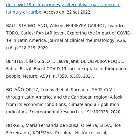
del-covid-19-estimaciones-y-alternativas-para-america-
latina-y-el-caribe
. Acceso en: 22 set 2022.
BAUTISTA-MOLANO, Wilson; FERREYRA GARROT, Leandro;
TORO, Carlos; PANLAR Joven. Exploring the Impact of COVID-
19 in Latin America. Journal of clinical rheumatology. v.26,
n.6, p.218-219. 2020
BENITES, Eliel; GISLOTI, Laura Jane; DE OLIVEIRA ROQUE,
Fabio. Brazil: Boost COVID-19 vaccine uptake in Indigenous
people. Nature, v.591, n.7850, p.369. 2021.
BOLAÑO-ORTIZ, Tomas R et al. Spread of SARS-CoV-2
through Latin America and the Caribbean region: A look
from its economic conditions, climate and air pollution
indicators. Environmental research. v.191:109938. 2020.
BORGES, Maria Fernanda de Sousa, Oliveira; SILVA, Ilce
Ferreira da., KOIFMAN, Rosalina. Histórico social,