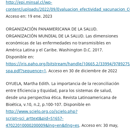
http://epi.minsal.cl/wp-
content/uploads/2022/09/Evaluacion_efectividad_vacunacion_
Acceso en: 19 ene. 2023
ORGANIZACIÓN PANAMERICANA DE LA SALUD.
ORGANIZACIÓN MUNDIAL DE LA SALUD. Las dimensiones
económicas de las enfermedades no transmisibles en
América Latina y el Caribe. Washington D.C. 2017.
Disponible en:
https://iris.paho.org/bitstream/handle/10665.2/33994/978927
spa.pdf?sequence=1
. Acceso en 30 de diciembre de 2022
OYUELA, Martha Edith. La importancia de la reconciliación
entre Eficiencia y Equidad, para los sistemas de salud,
desde una perspectiva ética. Revista Latinoamericana de
Bioética, v.10, n.2, p.100-107. Disponible en
http://www.scielo.org.co/scielo.php?
script=sci_arttext&pid=S1657-
47022010000200009&lng=en&tlng=es
. Acceso en: 30 may,