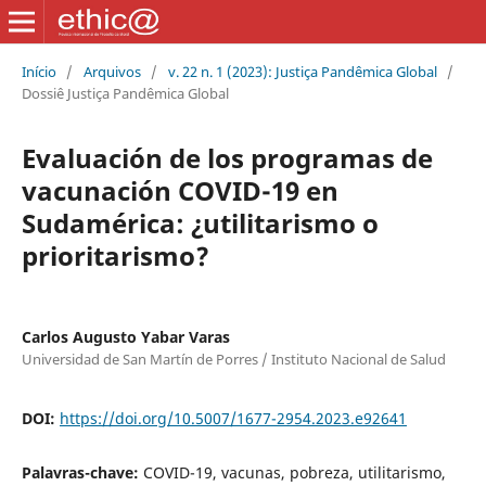
Início
/
Arquivos
/
v. 22 n. 1 (2023): Justiça Pandêmica Global
/
Dossiê Justiça Pandêmica Global
Evaluación de los programas de
vacunación COVID-19 en
Sudamérica: ¿utilitarismo o
prioritarismo?
Carlos Augusto Yabar Varas
Universidad de San Martín de Porres / Instituto Nacional de Salud
DOI:
https://doi.org/10.5007/1677-2954.2023.e92641
Palavras-chave:
COVID-19, vacunas, pobreza, utilitarismo,