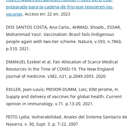
preparado-para-la-cadena-de-frio-que-requieren-las-
vacunas
. Acceso en: 22 en. 2023
DOS SANTOS COSTA, Ana Carla., AHMAD, Shoaib., ESSAR,
Mohammad Yasir. Vaccination: Brazil fails Indigenous
people again with two-tier scheme. Nature, v.593, n.7860,
p.510. 2021.
EMANUEL Ezekiel et al. Fair Allocation of Scarce Medical
Resources in the Time of COVID-19. The New England
journal of medicine. v382, n21, p.2049-2055. 2020
EXCLER, Jean-Louis; PRIVOR-DUMM, Lois; KIM Jerome, H.
Supply and delivery of vaccines for global health. Current
opinion in immunology. v.71. p.13-20. 2021.
FEITO Lydia. Vulnerabilidad. Anales del Sistema Sanitario de
Navarra. v. 30, Supl. 3. p. 7-22. 2007