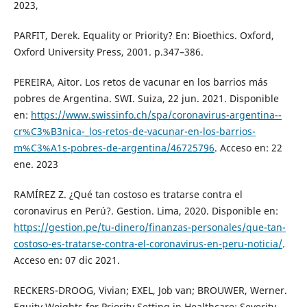
2023,
PARFIT, Derek. Equality or Priority? En: Bioethics. Oxford,
Oxford University Press, 2001. p.347–386.
PEREIRA, Aitor. Los retos de vacunar en los barrios más
pobres de Argentina. SWI. Suiza, 22 jun. 2021. Disponible
en:
https://www.swissinfo.ch/spa/coronavirus-argentina--
cr%C3%B3nica-_los-retos-de-vacunar-en-los-barrios-
m%C3%A1s-pobres-de-argentina/46725796
. Acceso en: 22
ene. 2023
RAMÍREZ Z. ¿Qué tan costoso es tratarse contra el
coronavirus en Perú?. Gestion. Lima, 2020. Disponible en:
https://gestion.pe/tu-dinero/finanzas-personales/que-tan-
costoso-es-tratarse-contra-el-coronavirus-en-peru-noticia/
.
Acceso en: 07 dic 2021.
RECKERS-DROOG, Vivian; EXEL, Job van; BROUWER, Werner.
Equity Weights for Priority Setting in Healthcare: Severity,