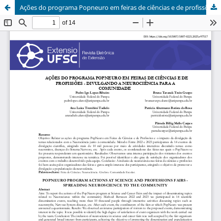
Ações do programa Popneuro em feiras de ciências e de profissões - divulgando a neurociência para a comunidade