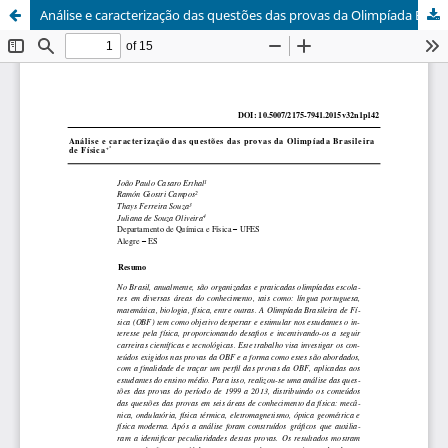
Análise e caracterização das questões das provas da Olimpíada Brasileira de Física