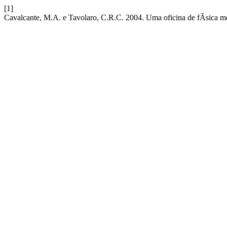
[1]
Cavalcante, M.A. e Tavolaro, C.R.C. 2004. Uma oficina de fÃ­sica