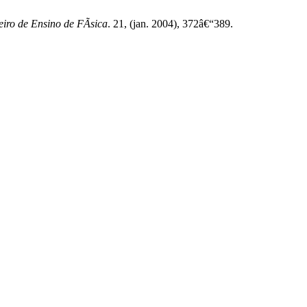
iro de Ensino de FÃ­sica
. 21, (jan. 2004), 372â€“389.