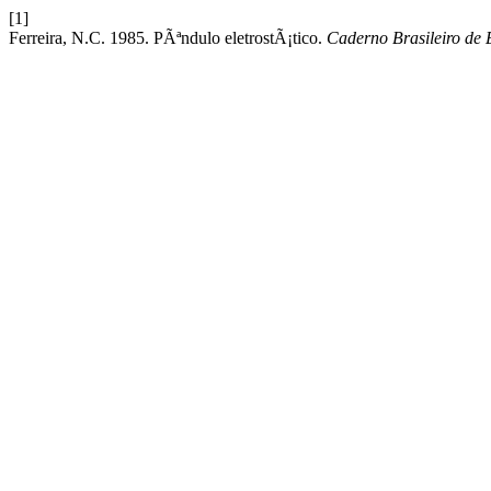
[1]
Ferreira, N.C. 1985. PÃªndulo eletrostÃ¡tico.
Caderno Brasileiro de 