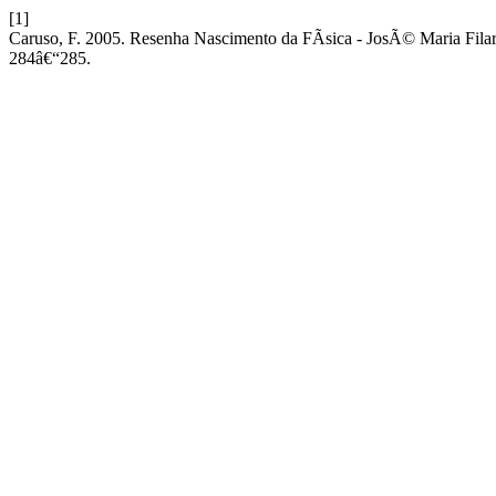
[1]
Caruso, F. 2005. Resenha Nascimento da FÃ­sica - JosÃ© Maria Fila
284â€“285.