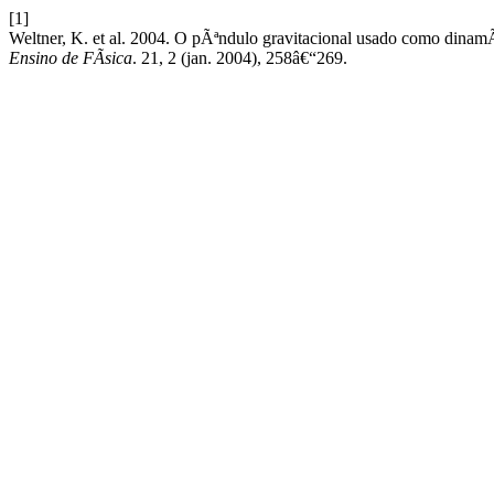
[1]
Weltner, K. et al. 2004. O pÃªndulo gravitacional usado como dina
Ensino de FÃ­sica
. 21, 2 (jan. 2004), 258â€“269.