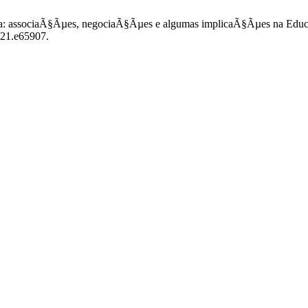
izada: associaÃ§Ãµes, negociaÃ§Ãµes e algumas implicaÃ§Ãµes na E
021.e65907.