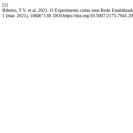
[1]
Ribeiro, T.V. et al. 2021. O Experimento como uma Rede Estabil
1 (mar. 2021), 108â€“138. DOI:https://doi.org/10.5007/2175-7941.2