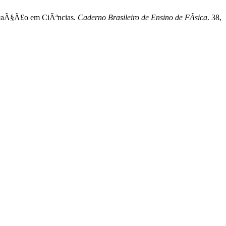
ducaÃ§Ã£o em CiÃªncias.
Caderno Brasileiro de Ensino de FÃ­sica
. 38,