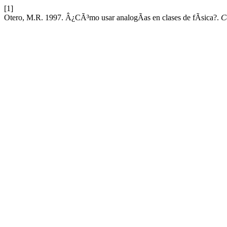
[1]
Otero, M.R. 1997. Â¿CÃ³mo usar analogÃ­as en clases de fÃ­sica?.
C