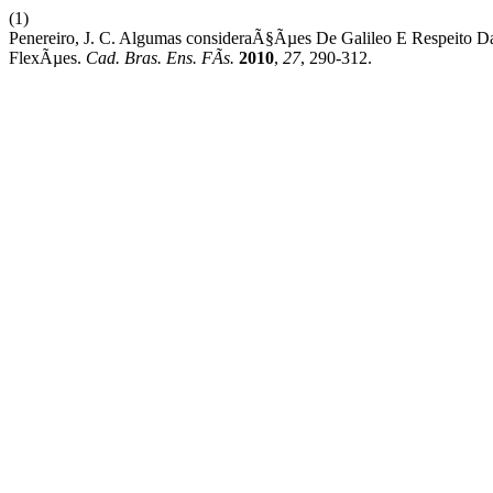
(1)
Penereiro, J. C. Algumas consideraÃ§Ãµes De Galileo E Respeito D
FlexÃµes.
Cad. Bras. Ens. FÃ­s.
2010
,
27
, 290-312.