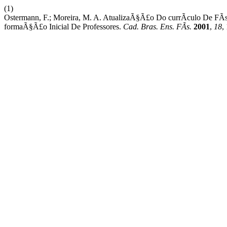
(1)
Ostermann, F.; Moreira, M. A. AtualizaÃ§Ã£o Do currÃ­culo De FÃ
formaÃ§Ã£o Inicial De Professores.
Cad. Bras. Ens. FÃ­s.
2001
,
18
,