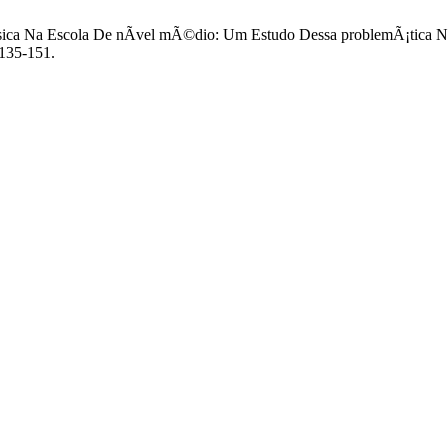
­sica Na Escola De nÃ­vel mÃ©dio: Um Estudo Dessa problemÃ¡tica 
 135-151.