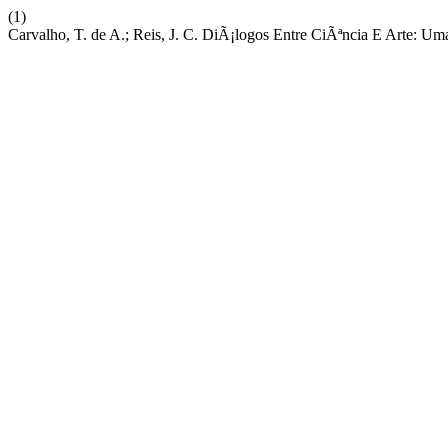
(1)
Carvalho, T. de A.; Reis, J. C. DiÃ¡logos Entre CiÃªncia E Arte: 