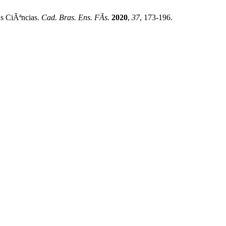
As CiÃªncias.
Cad. Bras. Ens. FÃ­s.
2020
,
37
, 173-196.