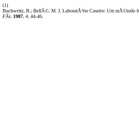
(1)
Buchweitz, B.; BellÃ©, M. J. LaboratÃ³rio Caseiro: Um mÃ©todo fo
FÃ­s.
1987
,
4
, 44-46.