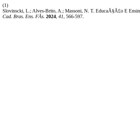
(1)
Slovinscki, L.; Alves-Brito, A.; Massoni, N. T. EducaÃ§Ã£o E En
Cad. Bras. Ens. FÃ­s.
2024
,
41
, 566-597.