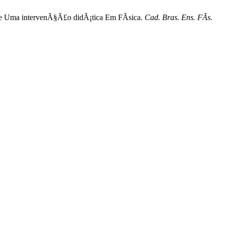
nte Uma intervenÃ§Ã£o didÃ¡tica Em FÃ­sica.
Cad. Bras. Ens. FÃ­s.