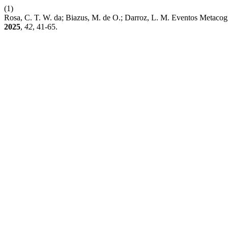
(1)
Rosa, C. T. W. da; Biazus, M. de O.; Darroz, L. M. Eventos Metac
2025
,
42
, 41-65.