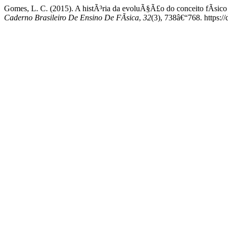
Gomes, L. C. (2015). A histÃ³ria da evoluÃ§Ã£o do conceito fÃ­sico 
Caderno Brasileiro De Ensino De FÃ­sica
,
32
(3), 738â€“768. https: