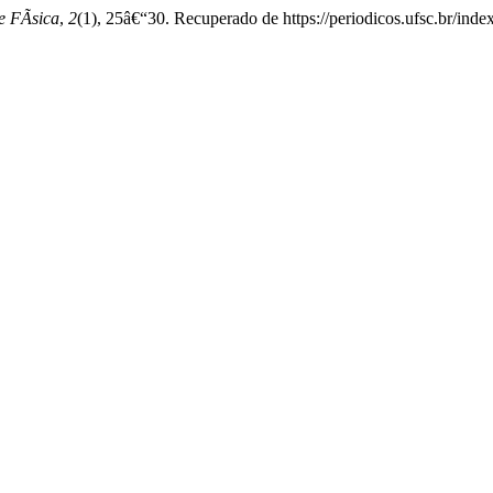
 FÃ­sica
,
2
(1), 25â€“30. Recuperado de https://periodicos.ufsc.br/index