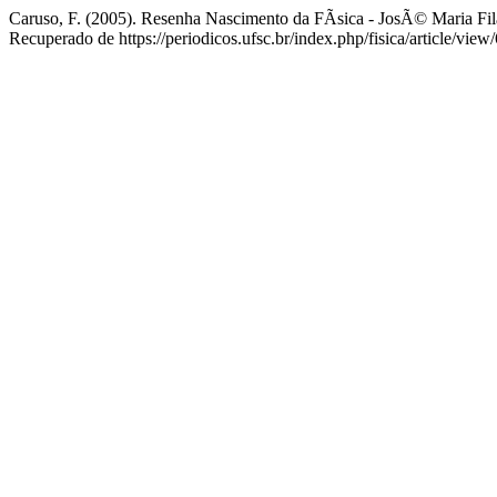
Caruso, F. (2005). Resenha Nascimento da FÃ­sica - JosÃ© Maria Fi
Recuperado de https://periodicos.ufsc.br/index.php/fisica/article/view