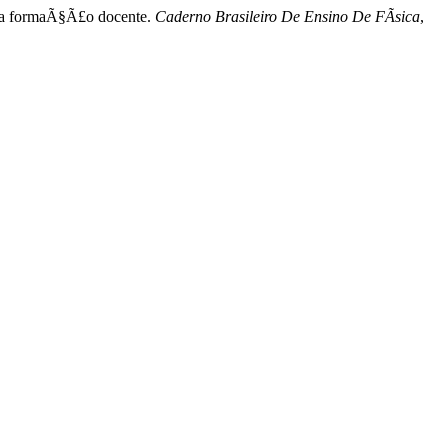
ra a formaÃ§Ã£o docente.
Caderno Brasileiro De Ensino De FÃ­sica
,