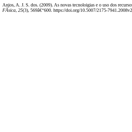
Anjos, A. J. S. dos. (2009). As novas tecnoloigias e o uso dos rec
FÃ­sica
,
25
(3), 569â€“600. https://doi.org/10.5007/2175-7941.2008