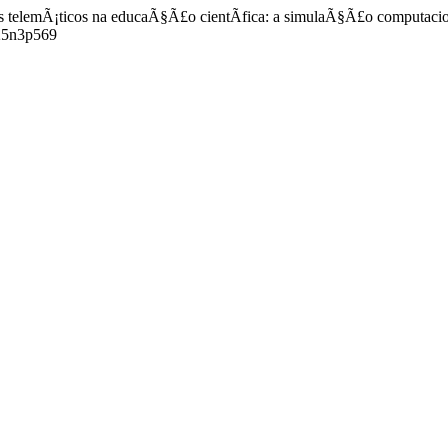
ursos telemÃ¡ticos na educaÃ§Ã£o cientÃ­fica: a simulaÃ§Ã£o computa
v25n3p569