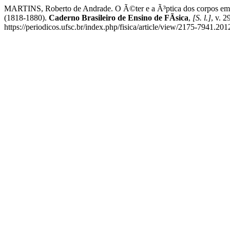
MARTINS, Roberto de Andrade. O Ã©ter e a Ã³ptica dos corpos em mo
(1818-1880).
Caderno Brasileiro de Ensino de FÃ­sica
,
[S. l.]
, v. 
https://periodicos.ufsc.br/index.php/fisica/article/view/2175-7941.2