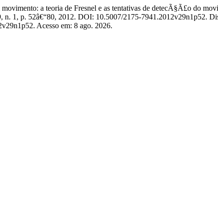
vimento: a teoria de Fresnel e as tentativas de detecÃ§Ã£o do movi
29, n. 1, p. 52â€“80, 2012. DOI: 10.5007/2175-7941.2012v29n1p52. Di
012v29n1p52. Acesso em: 8 ago. 2026.