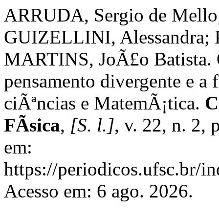
ARRUDA, Sergio de Mello
GUIZELLINI, Alessandra; 
MARTINS, JoÃ£o Batista. 
pensamento divergente e a
ciÃªncias e MatemÃ¡tica.
C
FÃ­sica
,
[S. l.]
, v. 22, n. 2
em:
https://periodicos.ufsc.br/i
Acesso em: 6 ago. 2026.