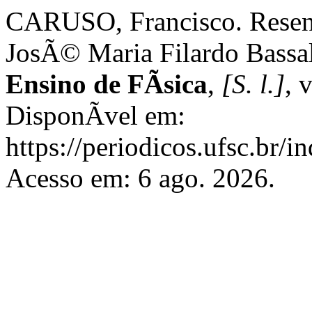
CARUSO, Francisco. Resenh
JosÃ© Maria Filardo Bassa
Ensino de FÃ­sica
,
[S. l.]
, 
DisponÃ­vel em:
https://periodicos.ufsc.br/i
Acesso em: 6 ago. 2026.