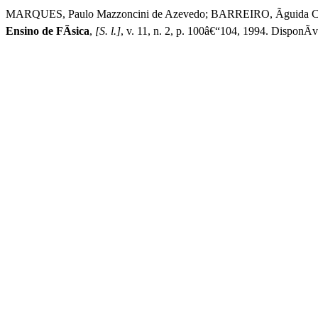
MARQUES, Paulo Mazzoncini de Azevedo; BARREIRO, Ãguida Ce
Ensino de FÃ­sica
,
[S. l.]
, v. 11, n. 2, p. 100â€“104, 1994. DisponÃ­v