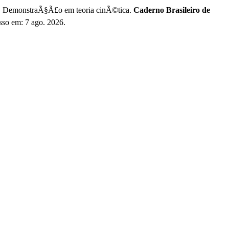
DemonstraÃ§Ã£o em teoria cinÃ©tica.
Caderno Brasileiro de
esso em: 7 ago. 2026.