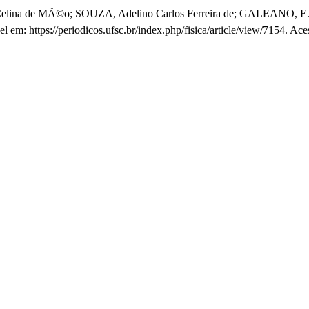
lina de MÃ©o; SOUZA, Adelino Carlos Ferreira de; GALEANO, E. 
el em: https://periodicos.ufsc.br/index.php/fisica/article/view/7154. Ac