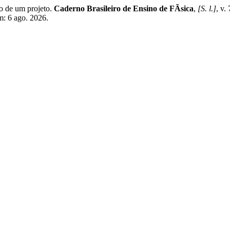
 de um projeto.
Caderno Brasileiro de Ensino de FÃ­sica
,
[S. l.]
, v.
em: 6 ago. 2026.