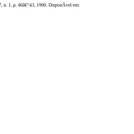
 7, n. 1, p. 40â€“43, 1990. DisponÃ­vel em: