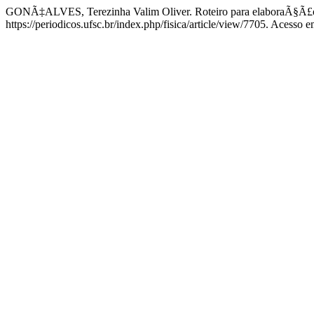
GONÃ‡ALVES, Terezinha Valim Oliver. Roteiro para elaboraÃ§Ã£o
https://periodicos.ufsc.br/index.php/fisica/article/view/7705. Acesso 