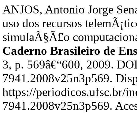
ANJOS, Antonio Jorge Sena 
uso dos recursos telemÃ¡tic
simulaÃ§Ã£o computaciona
Caderno Brasileiro de Ens
3, p. 569â€“600, 2009. DO
7941.2008v25n3p569. Disp
https://periodicos.ufsc.br/i
7941.2008v25n3p569. Acess