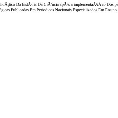
o didÃ¡tico Da histÃ³ria Da CiÃªncia apÃ³s a implementaÃ§Ã£o Dos 
gicas Publicadas Em Periodicos Nacionais Especializados Em Ensino 